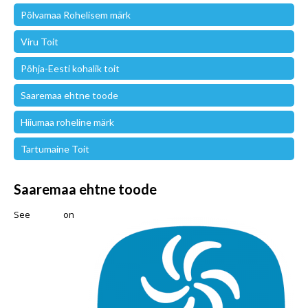
Põlvamaa Rohelisem märk
Viru Toit
Põhja-Eesti kohalik toit
Saaremaa ehtne toode
Hiiumaa roheline märk
Tartumaine Toit
Saaremaa ehtne toode
See on