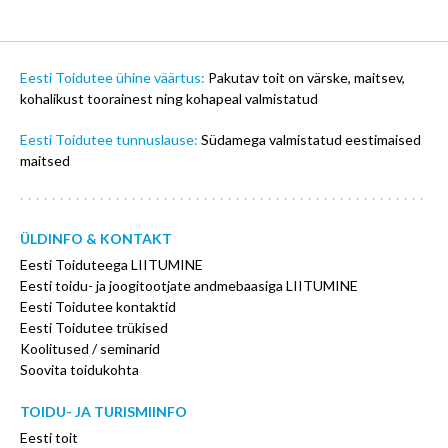
Eesti Toidutee ühine väärtus:
Pakutav toit on värske, maitsev,
kohalikust toorainest ning kohapeal valmistatud
Eesti Toidutee tunnuslause:
Südamega valmistatud eestimaised
maitsed
ÜLDINFO & KONTAKT
Eesti Toiduteega LIITUMINE
Eesti toidu- ja joogitootjate andmebaasiga LIITUMINE
Eesti Toidutee kontaktid
Eesti Toidutee trükised
Koolitused / seminarid
Soovita toidukohta
TOIDU- JA TURISMIINFO
Eesti toit