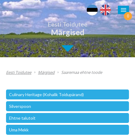
0
Eesti Toidutee
Märgised
Eesti Toidutee
Märgised
Saaremaa ehtne toode
Culinary Heritage (Kohalik Toidupärand)
Silverspoon
Ehtne talutoit
Uma Mekk