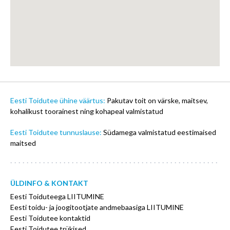
Eesti Toidutee ühine väärtus:
Pakutav toit on värske, maitsev,
kohalikust toorainest ning kohapeal valmistatud
Eesti Toidutee tunnuslause:
Südamega valmistatud eestimaised
maitsed
ÜLDINFO & KONTAKT
Eesti Toiduteega LIITUMINE
Eesti toidu- ja joogitootjate andmebaasiga LIITUMINE
Eesti Toidutee kontaktid
Eesti Toidutee trükised