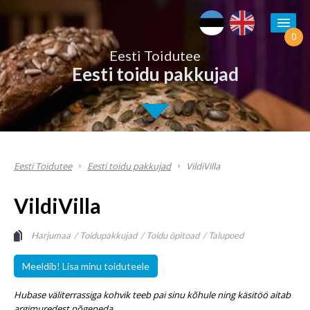
0
Eesti Toidutee
Eesti toidu pakkujad
Eesti Toidutee
Eesti toidu pakkujad
VildiVilla
VildiVilla
Harjumaa
Toidupakkujad
Toidu õpitoad
Talupoed
Meeldib! Lisa minu toiduteele
Hubase väliterrassiga kohvik teeb pai sinu kõhule ning käsitöö aitab
argimuredest põgeneda.