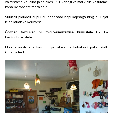
valmistame ka leiba ja saiakesi. Kui vähegi võimalik siis kasutame
kohalike tootjate tooraineid.
Suurtelt pidudelt ei puudu seapraad hapukapsaga ning jõuluajal
leiab laualt ka verivorsti.
Õpitoad toimuvad nii toiduvalmistamise huvilistele
kui ka
käsitööhuvilistele.
Müüme eesti oma käsitööd ja talukaupa kohalikelt pakkujatelt.
Ootame teid!