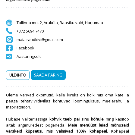
Tallinna mnt 2, Aruküla, Raasiku vald, Harjumaa
+372 5694 7470
maia.raudkivi@gmail.com
Facebook
Aastaringselt
ÜLDINFO
SAADA PÄRING
Oleme vahvad ökomutid, kelle kireks on kõik mis oma käte ja
peaga tehtav.Vildivillas kohtuvad loomingulisus, meelerahu ja
inspiratsioon.
Hubase väliterrassiga
kohvik teeb pai sinu kõhule
ning käsitöö
aitab argimuredest põgeneda.
Meie menüüst leiad mõnusaid
värskeid küpsetisi, mis valmivad 100% kohapeal.
Kohapeal