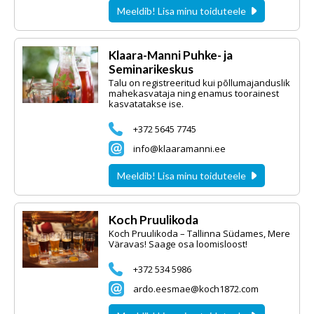
Meeldib! Lisa minu toiduteele
Klaara-Manni Puhke- ja
Seminarikeskus
Talu on registreeritud kui põllumajanduslik
mahekasvataja ning enamus toorainest
kasvatatakse ise.
+372 5645 7745
info@klaaramanni.ee
Meeldib! Lisa minu toiduteele
Koch Pruulikoda
Koch Pruulikoda – Tallinna Südames, Mere
Väravas! Saage osa loomisloost!
+372 534 5986
ardo.eesmae@koch1872.com