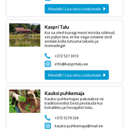
Meeldib! Lisa minu toiduteele
Kaspri Talu
Kui sa oled kunagi meist mööda sõitnud,
siis palun tea, et me väga ootame sind
endale külla tutvuma taluelu ja
loomadega!
+372 527 3013
info@kaspritalu.ee
Meeldib! Lisa minu toiduteele
Kauksi puhkemaja
Kauksi puhkemajas pakutakse nii
traditsioonilist Eesti peolauda kui
kohalikku ja hooajalist toitu.
+372 5219 326
kauksi.puhkemaja@mail.ee