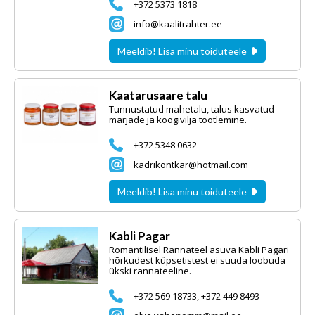
+372 5373 1818
info@kaalitrahter.ee
Meeldib! Lisa minu toiduteele
Kaatarusaare talu
Tunnustatud mahetalu, talus kasvatud
marjade ja köögivilja töötlemine.
+372 5348 0632
kadrikontkar@hotmail.com
Meeldib! Lisa minu toiduteele
Kabli Pagar
Romantilisel Rannateel asuva Kabli Pagari
hõrkudest küpsetistest ei suuda loobuda
ükski rannateeline.
+372 569 18733, +372 449 8493