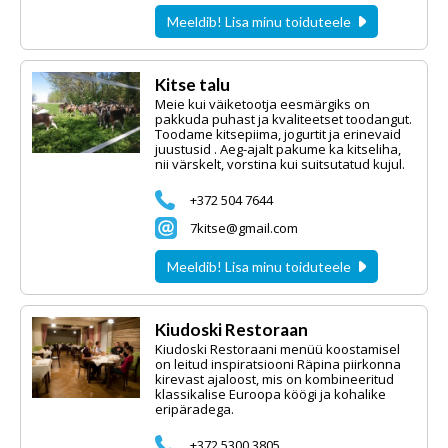
Meeldib! Lisa minu toiduteele
Kitse talu
Meie kui väiketootja eesmärgiks on
pakkuda puhast ja kvaliteetset toodangut.
Toodame kitsepiima, jogurtit ja erinevaid
juustusid . Aeg-ajalt pakume ka kitseliha,
nii värskelt, vorstina kui suitsutatud kujul.
+372 504 7644
7kitse@gmail.com
Meeldib! Lisa minu toiduteele
Kiudoski Restoraan
Kiudoski Restoraani menüü koostamisel
on leitud inspiratsiooni Räpina piirkonna
kirevast ajaloost, mis on kombineeritud
klassikalise Euroopa köögi ja kohalike
eripäradega.
+372 5300 3805