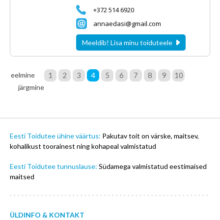
+372 514 6920
annaedasi@gmail.com
Meeldib! Lisa minu toiduteele
eelmine
1
2
3
4
5
6
7
8
9
10
järgmine
Eesti Toidutee ühine väärtus:
Pakutav toit on värske, maitsev,
kohalikust toorainest ning kohapeal valmistatud
Eesti Toidutee tunnuslause:
Südamega valmistatud eestimaised
maitsed
ÜLDINFO & KONTAKT