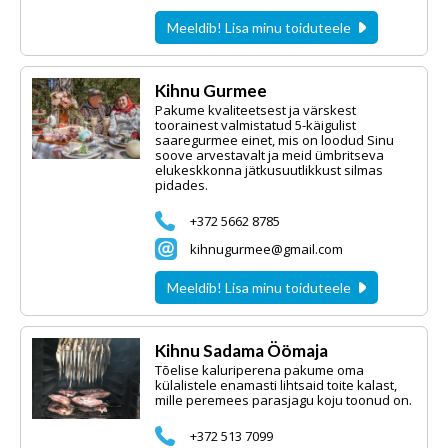
Meeldib! Lisa minu toiduteele
Kihnu Gurmee
Pakume kvaliteetsest ja värskest
toorainest valmistatud 5-käigulist
saaregurmee einet, mis on loodud Sinu
soove arvestavalt ja meid ümbritseva
elukeskkonna jätkusuutlikkust silmas
pidades.
+372 5662 8785
kihnugurmee@gmail.com
Meeldib! Lisa minu toiduteele
Kihnu Sadama Öömaja
Tõelise kaluriperena pakume oma
külalistele enamasti lihtsaid toite kalast,
mille peremees parasjagu koju toonud on.
+372 513 7099