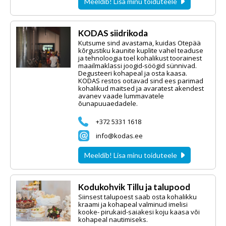
Meeldib! Lisa minu toiduteele
KODAS siidrikoda
Kutsume sind avastama, kuidas Otepää
kõrgustiku kaunite kuplite vahel teaduse
ja tehnoloogia toel kohalikust toorainest
maailmaklassi joogid-söögid sünnivad.
Degusteeri kohapeal ja osta kaasa.
KODAS restos ootavad sind ees parimad
kohalikud maitsed ja avaratest akendest
avanev vaade lummavatele
õunapuuaedadele.
+372 5331 1618
info@kodas.ee
Meeldib! Lisa minu toiduteele
Kodukohvik Tillu ja talupood
Siinsest talupoest saab osta kohalikku
kraami ja kohapeal valminud imelisi
kooke- pirukaid-saiakesi koju kaasa või
kohapeal nautimiseks.