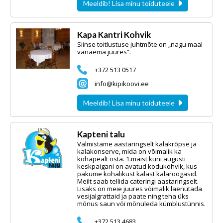
Meeldib! Lisa minu toiduteele
Kapa Kantri Kohvik
Siinse toitlustuse juhtmõte on „nagu maal
vanaema juures“.
+372 513 0517
info@kipikoovi.ee
Meeldib! Lisa minu toiduteele
Kapteni talu
Valmistame aastaringselt kalakrõpse ja
kalakonserve, mida on võimalik ka
kohapealt osta. 1.maist kuni augusti
keskpaigani on avatud kodukohvik, kus
pakume kohalikust kalast kalaroogasid.
Meilt saab tellida cateringi aastaringselt.
Lisaks on meie juures võimalik laenutada
vesijalgrattaid ja paate ning teha üks
mõnus saun või mõnuleda kümblustünnis.
+372 513 4683