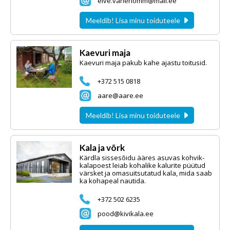
elve.vahenomm@mail.ee
Meeldib! Lisa minu toiduteele
Kaevuri maja
Kaevuri maja pakub kahe ajastu toitusid.
+372 515 0818
aare@aare.ee
Meeldib! Lisa minu toiduteele
Kala ja võrk
Kärdla sissesõidu ääres asuvas kohvik-
kalapoest leiab kohalike kalurite püütud
värsket ja omasuitsutatud kala, mida saab
ka kohapeal nautida.
+372 502 6235
pood@kivikala.ee