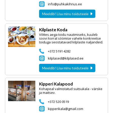
info@puhkakihnus.ee
Meeldib! Lisa minu toiduteele
Kilplaste Koda
Võttes aega toidu nautimiseks, kuuleb
soovi korral söömise vahele konkreetse
toiduga seostatavaid kilplaste naljandeid.
+372 5191 4282
kilplased@kilplased.ee
Meeldib! Lisa minu toiduteele
Kipperi Kalapood
Kohapeal valmistatud suitsukala - värske
ja maitsev.
+372 520 0519
kipperikala@gmail.com