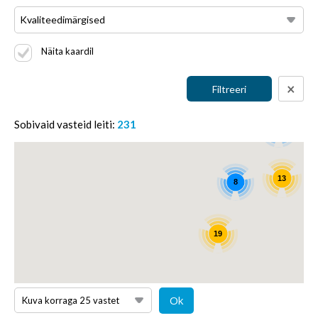
Kvaliteedimärgised
Näita kaardil
×
Sobivaid vasteid leiti:
231
4
13
8
19
Kuva korraga 25 vastet