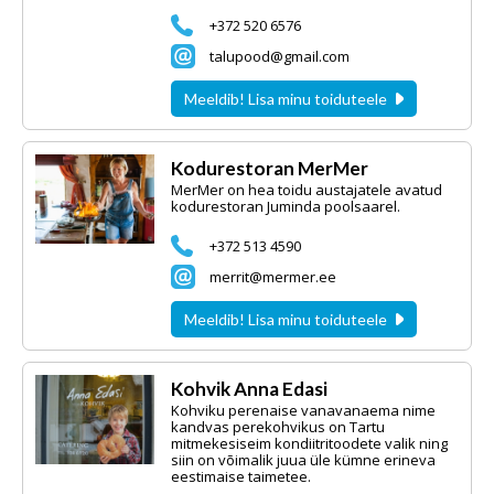
+372 520 6576
talupood@gmail.com
Meeldib! Lisa minu toiduteele
Kodurestoran MerMer
MerMer on hea toidu austajatele avatud
kodurestoran Juminda poolsaarel.
+372 513 4590
merrit@mermer.ee
Meeldib! Lisa minu toiduteele
Kohvik Anna Edasi
Kohviku perenaise vanavanaema nime
kandvas perekohvikus on Tartu
mitmekesiseim kondiitritoodete valik ning
siin on võimalik juua üle kümne erineva
eestimaise taimetee.