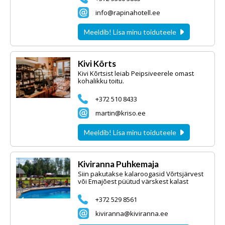
info@rapinahotell.ee
Meeldib! Lisa minu toiduteele
Kivi Kõrts
Kivi Kõrtsist leiab Peipsiveerele omast
kohalikku toitu.
+372 510 8433
martin@kriso.ee
Meeldib! Lisa minu toiduteele
Kiviranna Puhkemaja
Siin pakutakse kalaroogasid Võrtsjärvest
või Emajõest püütud värskest kalast
+372 529 8561
kiviranna@kiviranna.ee