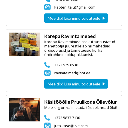
kapteni.talu@gmail.com
Meeldib! Lisa minu toiduteele
Karepa Ravimtaimeaed
Karepa Ravimtaimeaiast kui tunnustatud
mahetootja juurest leiab nii mahedaid
ürdisoolasid ja taimeteesid kui ka
ürdirohkeid toidupakkumisi.
+372 529 6536
ravimtaimed@hot.ee
Meeldib! Lisa minu toiduteele
Käsitööõlle Pruulikoda Õllevõlur
Meie kirg on valmistada tõsiselt head õlut!
+372 5837 7130
juta.kase@live.com