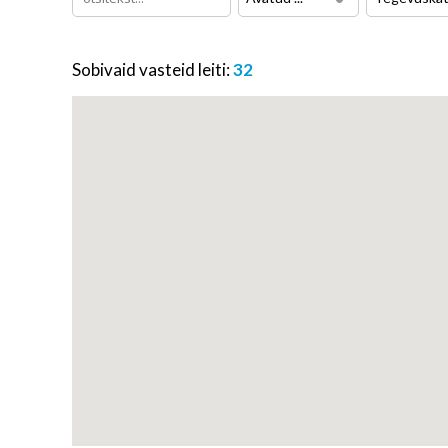
Sobivaid vasteid leiti:
32