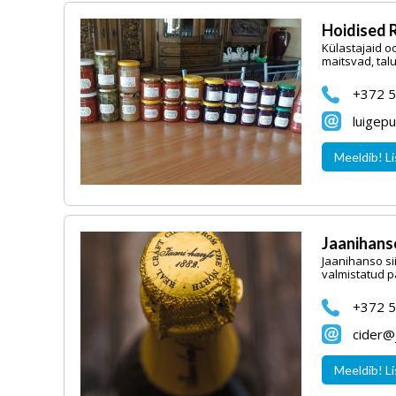
Hoidised R
Külastajaid o
maitsvad, tal
+372 
luigep
Meeldib! Li
Jaanihanso
Jaanihanso si
valmistatud pä
+372 5
cider@
Meeldib! Li