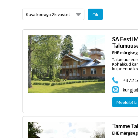
Kuva korraga 25 vastet
SA Eesti 
Talumuuse
EHE märgiseg
Talumuuseumi 
Kohalikud kar
kujunenud ko
+372 
kurgj
Meeldib! Li
Tamme Tal
EHE märgiseg