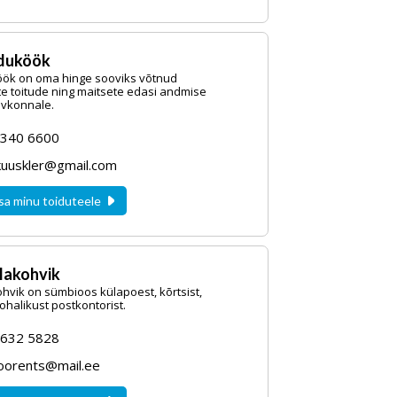
oduköök
öök on oma hinge sooviks võtnud
 toitude ning maitsete edasi andmise
lvkonnale.
5340 6600
.kuuskler@gmail.com
sa minu toiduteele
lakohvik
hvik on sümbioos külapoest, kõrtsist,
ohalikust postkontorist.
5632 5828
loorents@mail.ee