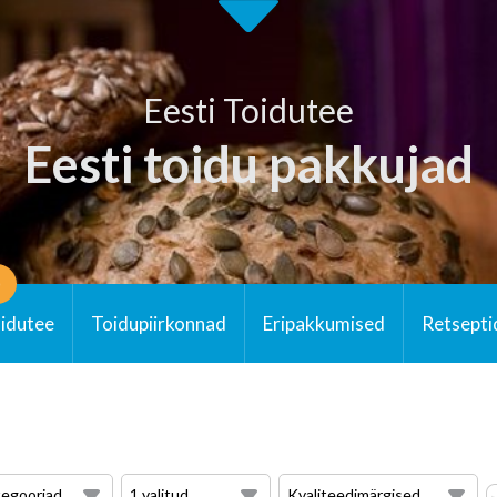
Eesti Toidutee
Eesti toidu pakkujad
0
oidutee
Toidupiirkonnad
Eripakkumised
Retsepti
egooriad
1 valitud
Kvaliteedimärgised