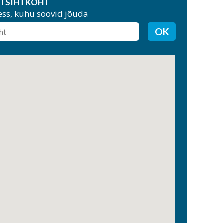
I SIHTKOHT
ess, kuhu soovid jõuda
OK