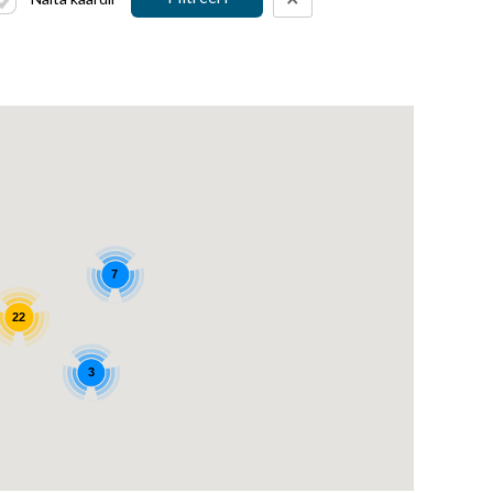
7
22
3