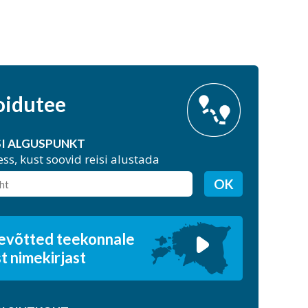
oidutee
SI ALGUSPUNKT
ess, kust soovid reisi alustada
OK
tevõtted teekonnale
t nimekirjast