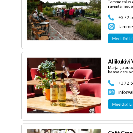
Tamme talus on
ravimtaimede 
+372 
tamme.
Meeldib! Li
Allikukivi
Marja- ja puu
kaasa ostu võ
+372 5
info@al
Meeldib! Li