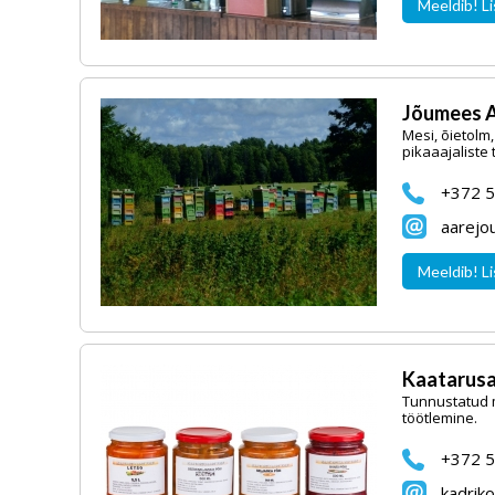
Meeldib! Li
Jõumees A
Mesi, õietolm,
pikaaajaliste
+372 5
aarejo
Meeldib! Li
Kaatarusa
Tunnustatud m
töötlemine.
+372 
kadrik