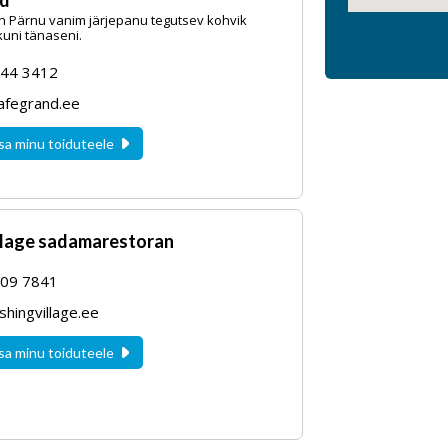
nd
 Pärnu vanim järjepanu tegutsev kohvik
kuni tänaseni.
44 3412
afegrand.ee
sa minu toiduteele
illage sadamarestoran
09 7841
shingvillage.ee
sa minu toiduteele