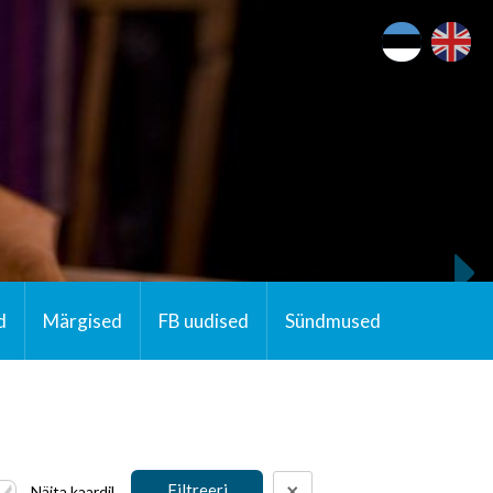
d
Märgised
FB uudised
Sündmused
×
Näita kaardil