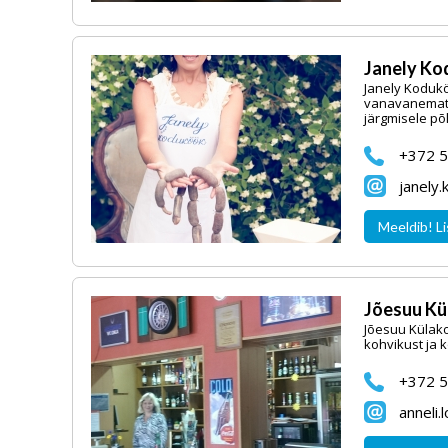
Janely K
Janely Koduk
vanavanemate
järgmisele põ
+372 
janely
Meeldib! Li
Jõesuu Kü
Jõesuu Külako
kohvikust ja k
+372 
anneli.