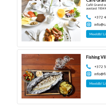
Café Gra
Café Grand on
aastast 1934 
+372 4
info@c
Meeldib! Li
Fishing V
+372 5
info@fi
Meeldib! Li