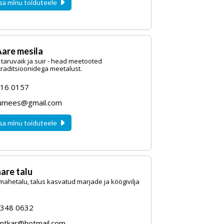
sa minu toiduteele
are mesila
 taruvaik ja suir - head meetooted
 traditsioonidega meetalust.
16 0157
umees@gmail.com
sa minu toiduteele
are talu
ahetalu, talus kasvatud marjade ja köögivilja
5348 0632
ontkar@hotmail.com