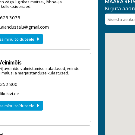
MÄÄRA REIS
 väga liigirikas maitse-, lõhna- ja
kollektsioonaed.
Kirjuta aadr
5625 3075
aiandustalu@gmail.com
sa minu toiduteele
 Veinimõis
viljaveinide valmistamise saladused, veinde
imalus ja marjaistanduse külastused.
252 800
likukivi.ee
sa minu toiduteele