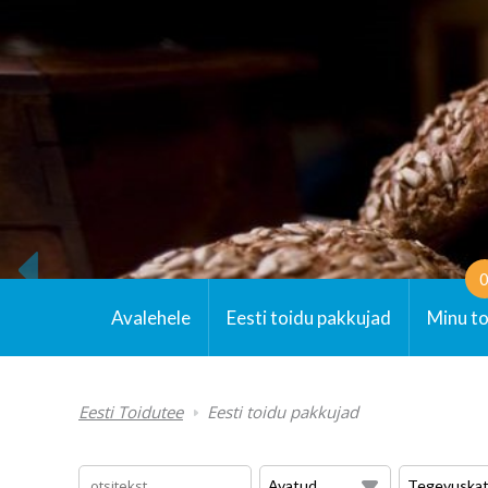
Avalehele
Eesti toidu pakkujad
Minu t
Eesti Toidutee
Eesti toidu pakkujad
Avatud ...
Tegevuskat