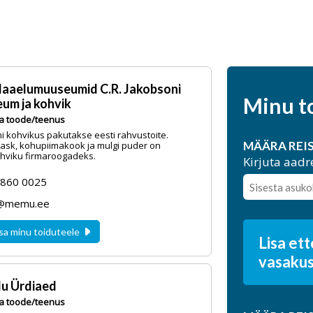
Maaelumuuseumid C.R. Jakobsoni
Minu t
um ja kohvik
a toode/teenus
kohvikus pakutakse eesti rahvustoite.
MÄÄRA REI
ask, kohupiimakook ja mulgi puder on
hviku firmaroogadeks.
Kirjuta aadr
5860 0025
a@memu.ee
sa minu toiduteele
Lisa et
vasakus
u Ürdiaed
a toode/teenus